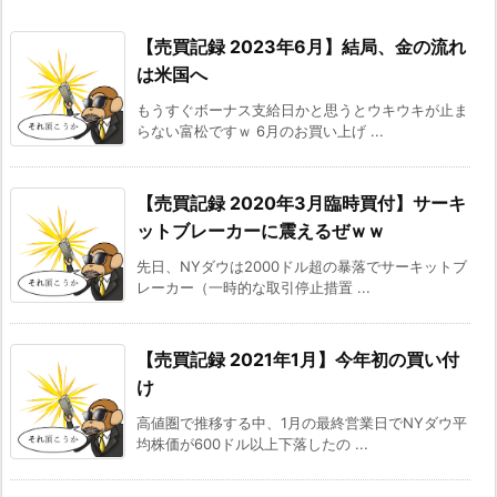
【売買記録 2023年6月】結局、金の流れ
は米国へ
もうすぐボーナス支給日かと思うとウキウキが止ま
らない富松ですｗ 6月のお買い上げ ...
【売買記録 2020年3月臨時買付】サーキ
ットブレーカーに震えるぜｗｗ
先日、NYダウは2000ドル超の暴落でサーキットブ
レーカー（一時的な取引停止措置 ...
【売買記録 2021年1月】今年初の買い付
け
高値圏で推移する中、1月の最終営業日でNYダウ平
均株価が600ドル以上下落したの ...