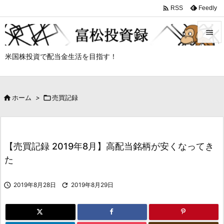

Feedly
RSS


米国株投資で配当金生活を目指す！
メニュ

サイド

ホーム
>

売買記録

前へ

次へ
【売買記録 2019年8月】高配当銘柄が安くなってき

た
検索

2019年8月28日

2019年8月29日