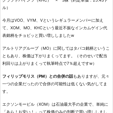
ル）
今月はVOO、VYM、Vというレギュラーメンバーに加え
て、XOM、MO、KHCという最近不振なインカムゲイン代
表銘柄をチョビッと買い増ししましたw
アルトリアグループ（MO）に関してはタバコ銘柄というこ
ともあり、株価は下がりまくってます。（そのせいで配当
利回りは上がりまくって執筆時点で7％超えですw）
フィリップモリス（PM）との合併の話
もありますが、元々
一つの企業だったので合併の可能性は低くない気がしてま
す。
エクソンモービル（XOM）は石油最大手の企業で、単純に
「あら！お安い！」って株価のみの判断で買い増ししまし