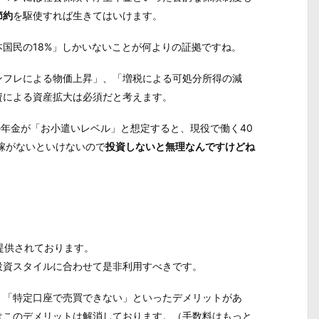
節約
を駆使すれば生きてはいけます。
国民の18%」しかいないことが何よりの証拠ですね。
ンフレによる物価上昇」、「増税による可処分所得の減
資による資産拡大は必須だと考えます。
の年金が「お小遣いレベル」と想定すると、現役で働く40
稼がないといけないので
投資しないと無理なんですけどね
ら提供されております。
投資スタイルに合わせて是非利用すべきです。
、「特定口座で売買できない」といったデメリットがあ
はこのデメリットは解消しております。（手数料はもっと