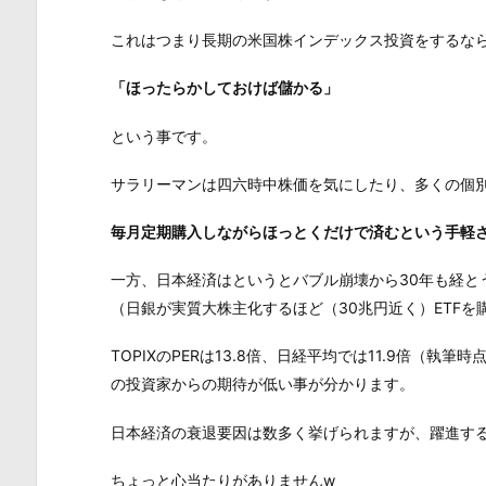
これはつまり長期の米国株インデックス投資をするな
「ほったらかしておけば儲かる」
という事です。
サラリーマンは四六時中株価を気にしたり、多くの個
毎月定期購入しながらほっとくだけで済むという手軽
一方、日本経済はというとバブル崩壊から30年も経と
（日銀が実質大株主化するほど（30兆円近く）ETF
TOPIXのPERは13.8倍、日経平均では11.9倍（
の投資家からの期待が低い事が分かります。
日本経済の衰退要因は数多く挙げられますが、躍進す
ちょっと心当たりがありませんw