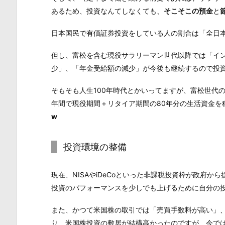
あるため、投資なんてしなくても、
そこそこの預金
と
日本国民で有価証券投資をしている人の割合は「全日本
但し、富松を含む現役サラリーマン世代以降では「イ
少」、「年金受給額の減少」が今後も継続するので投
そもそも人生100年時代とかいってますが、富松世代
年間で現役期間＋リタイア期間の80年分の生活資金を
w
投資環境の整備
現在、NISAやiDeCoといった非課税投資枠が政府か
投資のパフォーマンスを少しでも上げるために自分の
また、かつて米国株の取引では「売買手数料が高い」
り、米国株投資の敷居が結構高かったのですが、今で