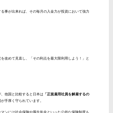
。
する事が出来れば、その毎月の入金力が投資において強力
況を改めて見直し、「その利点を最大限利用しよう！」と
が、他国と比較すると日本は
「正規雇用社員を解雇するの
場が手厚く守られています。
ーマンには社会保険や厚生年金といった公的な保険制度も