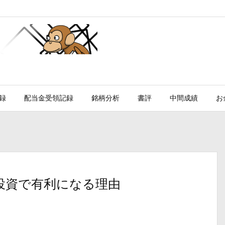
録
配当金受領記録
銘柄分析
書評
中間成績
お
投資で有利になる理由