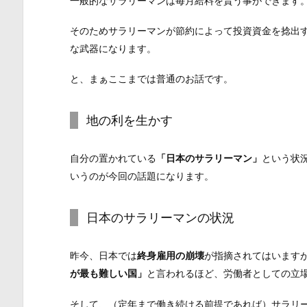
一般的なサラリーマンは毎月給料を貰う事ができます
そのためサラリーマンが節約によって投資資金を捻出
な武器になります。
と、まぁここまでは普通のお話です。
地の利を生かす
自分の置かれている
「日本のサラリーマン」
という状
いうのが今回の話題になります。
日本のサラリーマンの状況
昨今、日本では
終身雇用の崩壊
が指摘されてはいます
が最も難しい国」
と言われるほど、労働者としての立
そして、（定年まで働き続ける前提であれば）サラリ