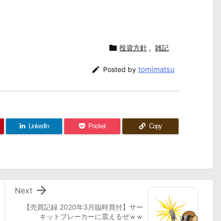

投資方針
,
雑記
tomimatsu

Posted by
LinkedIn
Pocket
Copy

Next
【売買記録 2020年3月臨時買付】サー
キットブレーカーに震えるぜｗｗ