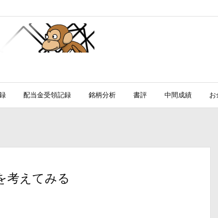
録
配当金受領記録
銘柄分析
書評
中間成績
お
を考えてみる