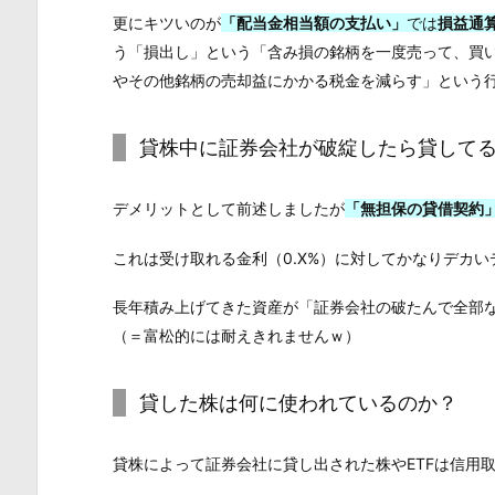
更にキツいのが
「配当金相当額の支払い」
では
損益通
う「損出し」という「含み損の銘柄を一度売って、買
やその他銘柄の売却益にかかる税金を減らす」という
貸株中に証券会社が破綻したら貸して
デメリットとして前述しましたが
「無担保の貸借契約
これは受け取れる金利（0.X%）に対してかなりデカ
長年積み上げてきた資産が「証券会社の破たんで全部
（＝富松的には耐えきれませんｗ）
貸した株は何に使われているのか？
貸株によって証券会社に貸し出された株やETFは信用