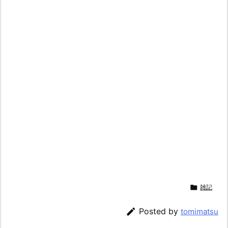

雑記

Posted by
tomimatsu