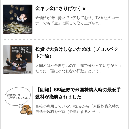
金キラ金にさりげなく☆
金価格が凄い勢いで上昇しており、TV番組のコー
ナーでも「金」に関して取り上げられ ...
投資で大負けしないためは（プロスペク
ト理論）
人間とは不合理なもので、頭で分かっていながらも
たまに「理にかなわない行動」という ...
【朗報】SBI証券で米国株購入時の最低手
数料が撤廃されました
富松が利用しているSBI証券から「米国株購入時の
最低手数料をゼロ（撤廃）すると発 ...