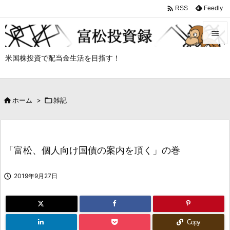

Feedly
RSS


米国株投資で配当金生活を目指す！
メニュ

サイド

ホーム
>

雑記

前へ

次へ
「富松、個人向け国債の案内を頂く」の巻

検索

2019年9月27日
Copy