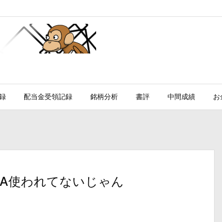
録
配当金受領記録
銘柄分析
書評
中間成績
お
SA使われてないじゃん