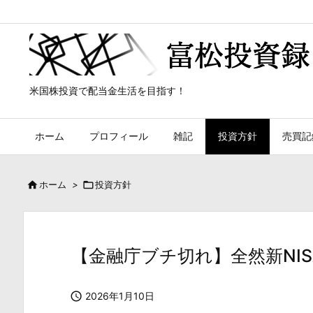
米国株投資で配当金生活を目指す！
ホーム
プロフィール
雑記
投資方針
売買記

ホーム
>

投資方針
【金融庁ブチ切れ】全然新NI

2026年1月10日