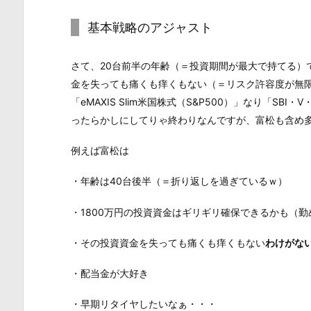
基本戦略のアジャスト
さて、20台前半の年齢（＝投資期間が最大で持てる）
金を失っても痛くも痒くもない（＝リスク許容度が無限大
「eMAXIS Slim米国株式（S&P500）」なり「SB
ったらかしにしてりゃ終わりなんですが、富松も含め
例えば富松は
・年齢は40台後半（＝折り返しを過ぎているｗ）
・1800万円の投資資金はギリギリ確保できるかも（
・その投資資金を失っても痛くも痒くもない
わけがな
・配当金が大好き
・早期リタイヤしたいなぁ・・・