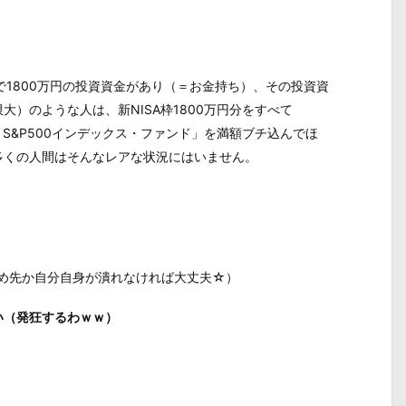
で1800万円の投資資金があり（＝お金持ち）、その投資資
）のような人は、新NISA枠1800万円分をすべて
I・V・S&P500インデックス・ファンド」を満額ブチ込んでほ
多くの人間はそんなレアな状況にはいません。
勤め先か自分自身が潰れなければ大丈夫☆）
い（発狂するわｗｗ）