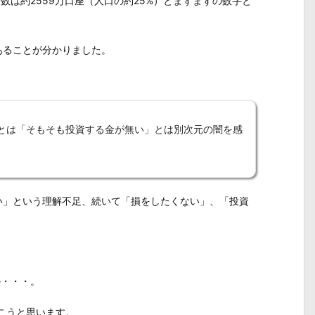
設数は約2559万口座（人口の約25%）とまずまずの数字と
あることが分かりました。
とは「そもそも投資する金が無い」とは別次元の闇を感
い」という理解不足、続いて「損をしたくない」、「投資
か・・・。
いこうと思います。