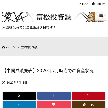

Feedly
RSS


米国株投資で配当金生活を目指す！
メニュ

サイド

ホーム
>

中間成績

前へ

次へ
【中間成績発表】2020年7月時点での資産状況

検索

2020年7月11日
Copy