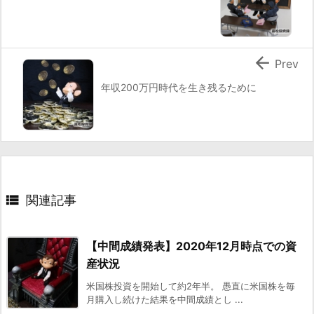

Prev
年収200万円時代を生き残るために

関連記事
【中間成績発表】2020年12月時点での資
産状況
米国株投資を開始して約2年半。 愚直に米国株を毎
月購入し続けた結果を中間成績とし ...