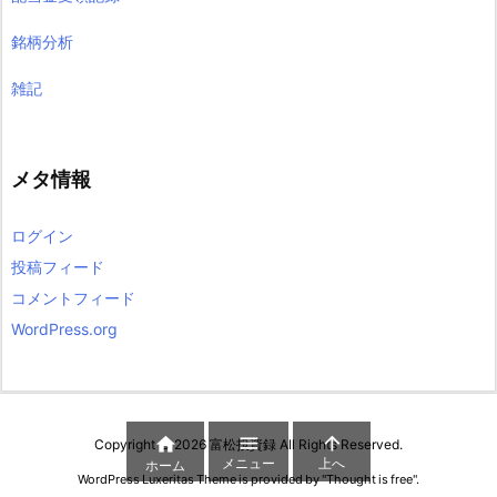
銘柄分析
雑記
メタ情報
ログイン
投稿フィード
コメントフィード
WordPress.org



Copyright ©
2026
富松投資録
All Rights Reserved.
メニュー
上へ
ホーム
WordPress Luxeritas Theme is provided by "
Thought is free
".