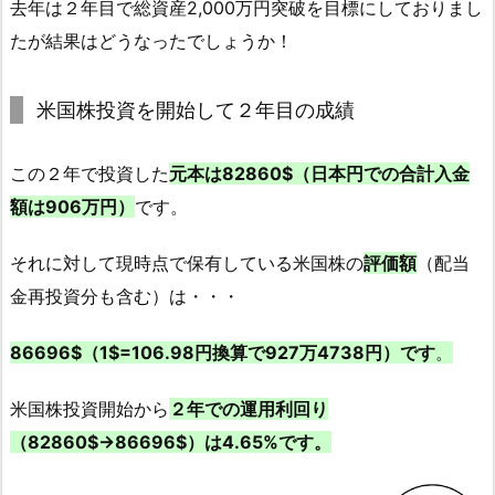
去年は２年目で総資産2,000万円突破を目標にしておりまし
たが結果はどうなったでしょうか！
米国株投資を開始して２年目の成績
この２年で投資した
元本は82860$（日本円での合計入金
額は906万円）
です。
それに対して現時点で保有している米国株の
評価額
（配当
金再投資分も含む）は・・・
86696$（1$=106.98円換算で927万4738円）です
。
米国株投資開始から
２年での運用利回り
（82860$→86696$）は4.65%です。